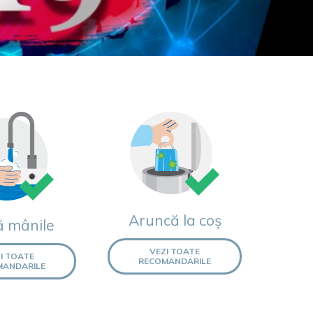
Aruncă la coș
ă mânile
VEZI TOATE
I TOATE
RECOMANDARILE
MANDARILE