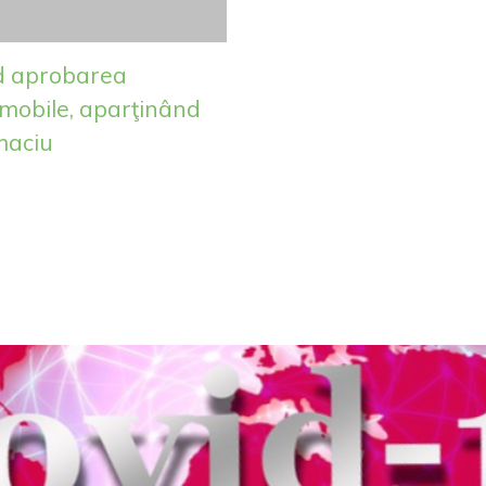
 aprobarea
imobile, aparţinând
maciu