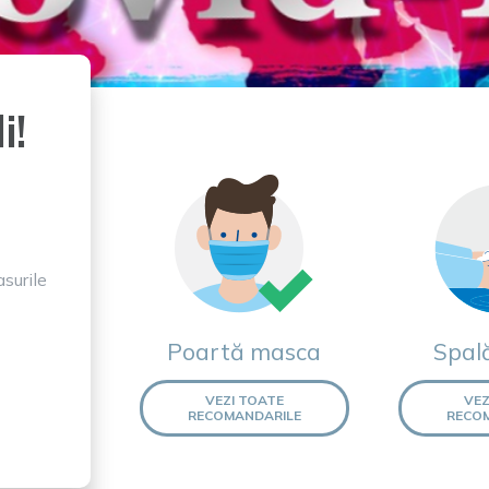
i!
surile
Poartă masca
Spal
VEZI TOATE
VEZ
RECOMANDARILE
RECO