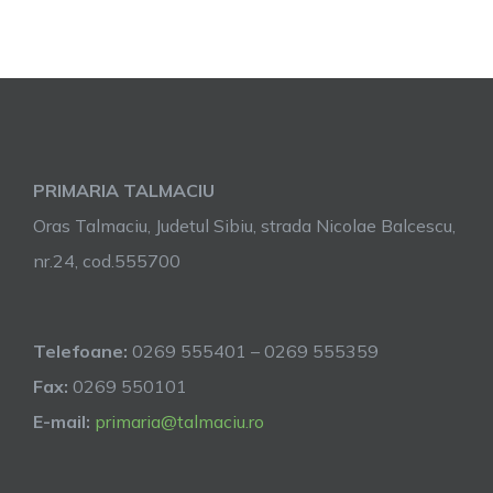
PRIMARIA TALMACIU
Oras Talmaciu, Judetul Sibiu, strada Nicolae Balcescu,
nr.24, cod.555700
Telefoane:
0269 555401 – 0269 555359
Fax:
0269 550101
E-mail:
primaria@talmaciu.ro