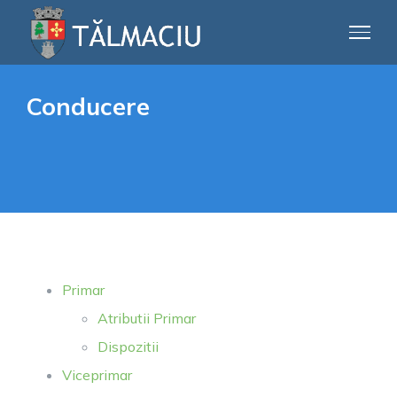
Skip
to
content
Conducere
Primar
Atributii Primar
Dispozitii
Viceprimar