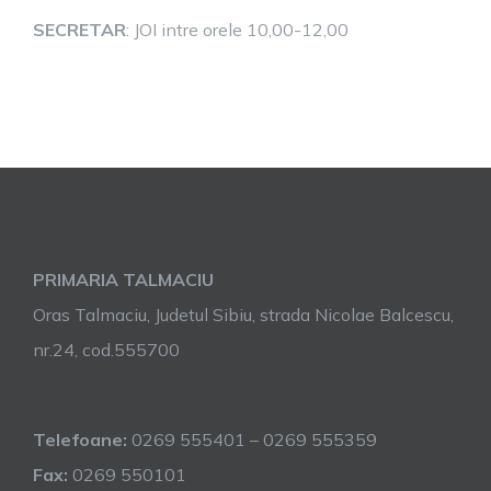
SECRETAR
: JOI intre orele 10,00-12,00
PRIMARIA TALMACIU
Oras Talmaciu, Judetul Sibiu, strada Nicolae Balcescu,
nr.24, cod.555700
Telefoane:
0269 555401 – 0269 555359
Fax:
0269 550101