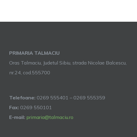
PRIMARIA TALMACIU
Oras Talmaciu, Judetul Sibiu, strada Nicolae Balcescu,
nr.24, cod.555700
Telefoane:
0269 555401 – 0269 555359
Fax:
0269 550101
E-mail:
primaria@talmaciu.ro