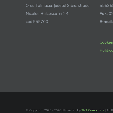
Oras Talmaciu, Judetul Sibiu, strada
55535
Nicolae Balcescu, nr.24,
Fax:
0
cod.555700
E-mail:
Cookie
Politic
© Copyright 2020 -
2026 | Powered by
TNT Computers
| All 