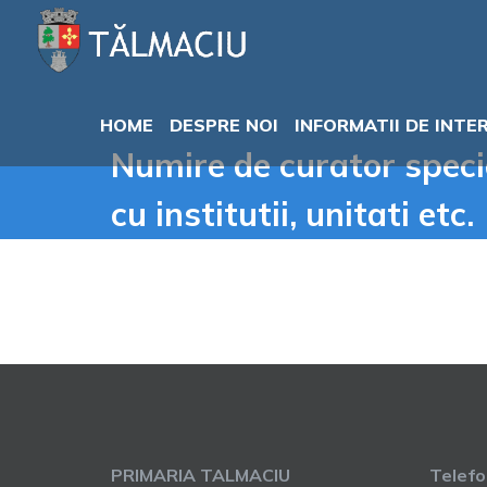
Skip
to
content
HOME
DESPRE NOI
INFORMATII DE INTE
Numire de curator specia
cu institutii, unitati etc.
PRIMARIA TALMACIU
Telef