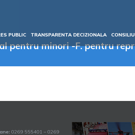
RES PUBLIC
TRANSPARENTA DECIZIONALA
CONSILIU
l pentru minori -F. pentru repr
oane:
0269 555401 – 0269