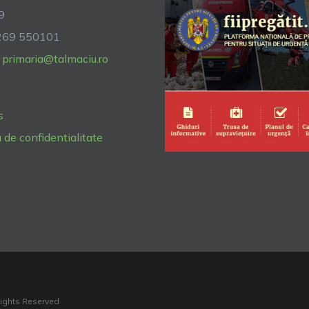
9
269 550101
primaria@talmaciu.ro
s
a de confidentialitate
Rights Reserved